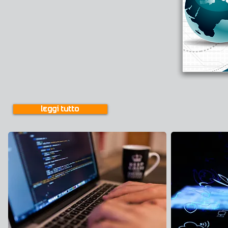
Processing dal 1996
APTIA
si occupa di: programmazione, scansione
ottica, archiviazione ottica documentale,
registrazione ed elaborazione dati e........ molto
di piu'!
leggi tutto